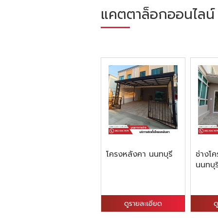
แคตตาล็อกออนไลน์
โครงหลังคา นนทบุรี
ช่างโ
นนทบุร
ดูรายละเอียด
ด